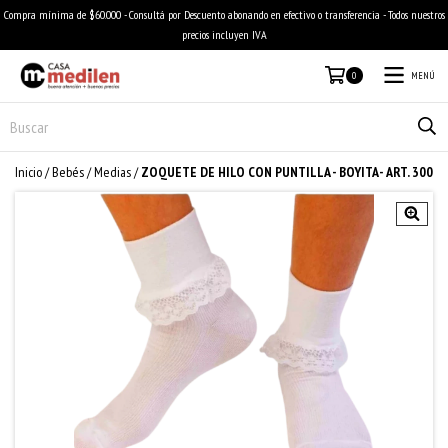
Compra mínima de $60.000 - Consultá por Descuento abonando en efectivo o transferencia - Todos nuestros
precios incluyen IVA
MENÚ
0
Inicio
/
Bebés
/
Medias
/
ZOQUETE DE HILO CON PUNTILLA - BOYITA- ART. 300