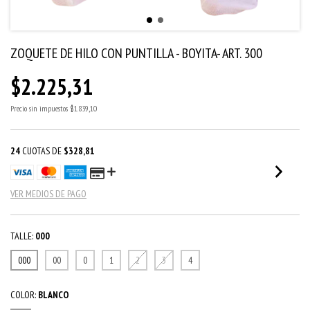
ZOQUETE DE HILO CON PUNTILLA - BOYITA- ART. 300
$2.225,31
Precio sin impuestos
$1.839,10
24
CUOTAS DE
$328,81
VER MEDIOS DE PAGO
TALLE:
000
000
00
0
1
2
3
4
COLOR:
BLANCO