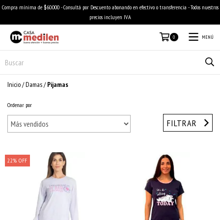
Compra mínima de $60.000 - Consultá por Descuento abonando en efectivo o transferencia - Todos nuestros
precios incluyen IVA
MENÚ
0
Inicio
/
Damas
/
Pijamas
Ordenar por
FILTRAR
22
%
OFF