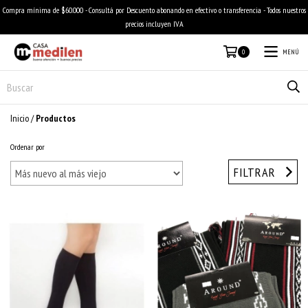
Compra mínima de $60.000 - Consultá por Descuento abonando en efectivo o transferencia - Todos nuestros
precios incluyen IVA
MENÚ
0
Inicio
/
Productos
Ordenar por
FILTRAR