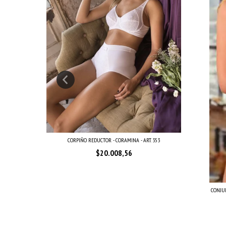
. 158
CORPIÑO REDUCTOR - CORAMINA - ART. 353
$20.008,56
CONJUN