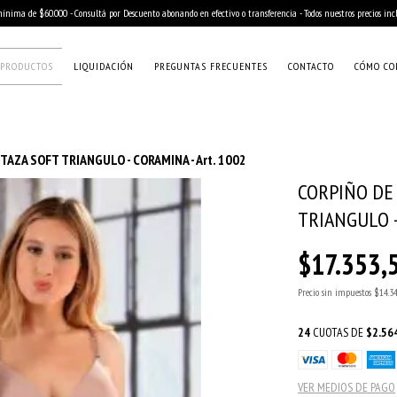
nima de $60.000 - Consultá por Descuento abonando en efectivo o transferencia - Todos nuestros precios in
PRODUCTOS
LIQUIDACIÓN
PREGUNTAS FRECUENTES
CONTACTO
CÓMO CO
TAZA SOFT TRIANGULO - CORAMINA - Art. 1002
CORPIÑO DE 
TRIANGULO -
$17.353,
Precio sin impuestos
$14.3
24
CUOTAS DE
$2.56
VER MEDIOS DE PAGO