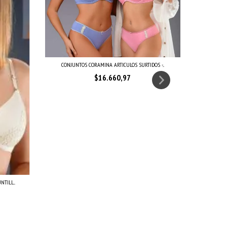
CONJUNTOS CORAMINA ARTICULOS SURTIDOS -...
$16.660,97
CORPIÑ
TILL...