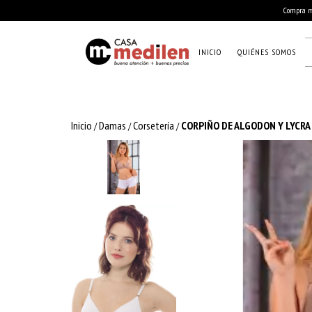
Compra mí
INICIO
QUIÉNES SOMOS
Inicio
Damas
Corsetería
CORPIÑO DE ALGODON Y LYCRA 
/
/
/