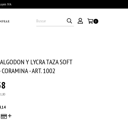
cluyen IVA
MPRAR
0
ALGODON Y LYCRA TAZA SOFT
 CORAMINA - ART. 1002
58
41,80
4,14