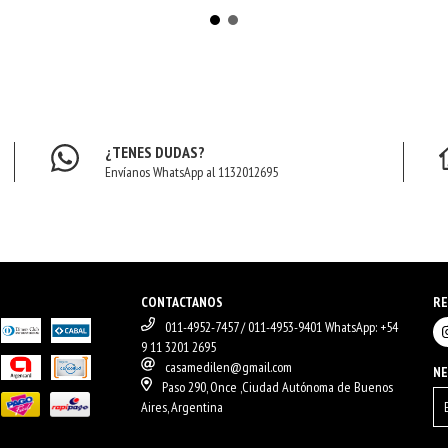
¿TENES DUDAS?
Envíanos WhatsApp al 1132012695
CONTACTANOS
RE
011-4952-7457 / 011-4953-9401 WhatsApp: +54
9 11 3201 2695
casamedilen@gmail.com
N
Paso 290, Once ,Ciudad Autónoma de Buenos
Aires, Argentina