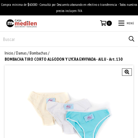
Compra mínima de $60.000 - Consultá por Descuento abonando en efectivo o transferencia - Todos nuestros
precios incluyen IVA
MENÚ
0
Inicio
/
Damas
/
Bombachas
/
BOMBACHA TIRO CORTO ALGODON Y LYCRA ENVIVADA - AILU - Art. 130