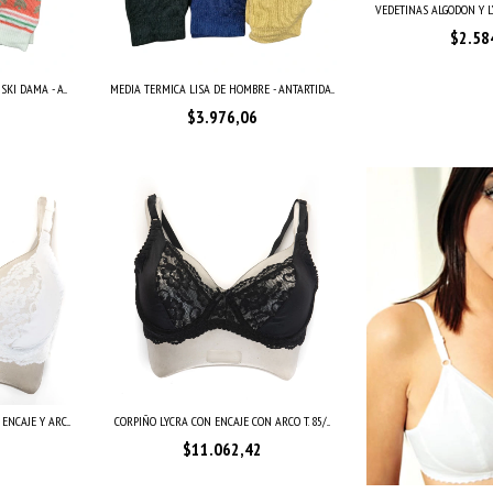
VEDETINAS ALGODON Y LY
$2.58
KI DAMA - A...
MEDIA TERMICA LISA DE HOMBRE - ANTARTIDA...
$3.976,06
NCAJE Y ARC...
CORPIÑO LYCRA CON ENCAJE CON ARCO T. 85/...
$11.062,42