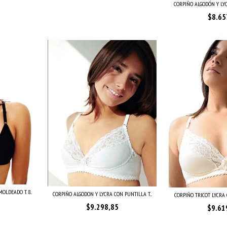
CORPIÑO ALGODÓN Y LYCR
$8.65
LDEADO T. 8...
CORPIÑO ALGODON Y LYCRA CON PUNTILLA T....
CORPIÑO TRICOT LYCRA C
$9.298,85
$9.61