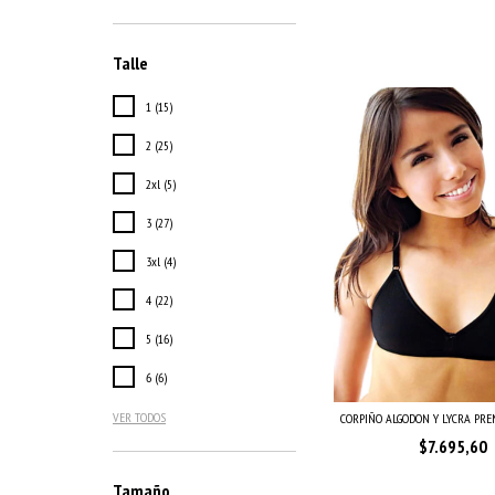
Talle
1 (15)
2 (25)
2xl (5)
3 (27)
3xl (4)
4 (22)
5 (16)
6 (6)
VER TODOS
CORPIÑO ALGODON Y LYCRA PREMO
$7.695,60
Tamaño