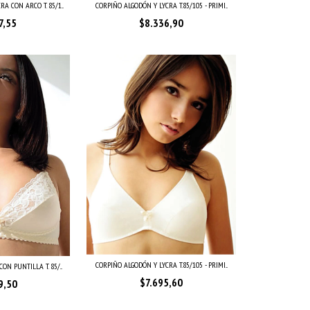
A CON ARCO T. 85/1...
CORPIÑO ALGODÓN Y LYCRA T.85/105 - PRIMI...
7,55
$8.336,90
CORPIÑO ALGODÓN Y LYCRA T.85/105 - PRIMI...
ON PUNTILLA T. 85/...
$7.695,60
9,50