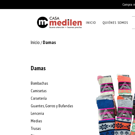
Compra mí
INICIO
QUIÉNES SOMOS
Inicio
Damas
/
Damas
Bombachas
Camisetas
Corsetería
Guantes, Gorros y Bufandas
Lenceria
Medias
Trusas