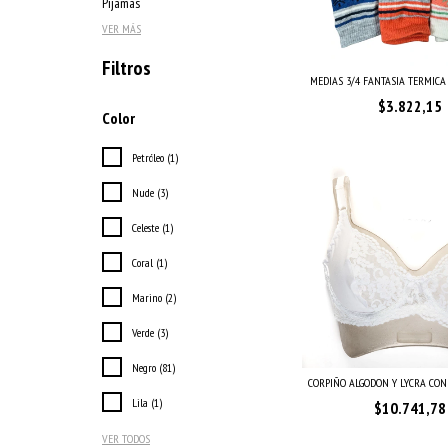
Pijamas
VER MÁS
Filtros
MEDIAS 3/4 FANTASIA TERMICA S
$3.822,15
Color
Petróleo (1)
Nude (3)
Celeste (1)
Coral (1)
Marino (2)
Verde (3)
Negro (81)
CORPIÑO ALGODON Y LYCRA CON E
Lila (1)
$10.741,78
VER TODOS